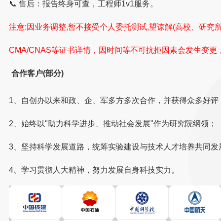
📞 售后：报告终身可查，工程师1v1服务。
注意:因业务调整,暂不接受个人委托测试,望谅解(高校、研究所
CMA/CNAS等证书详情，因时间等不可抗拒因素会发生变更
合作客户(部分)
1、自创办以来和政、企、军多方多次合作，并获得众多好评
2、始终以"助力科学进步、推动社会发展"作为研究院纲领；
3、坚持科学发展道路，统筹实验建设与技术人才培养共同发
4、学习贯彻人大精神，努力发展自身科技实力。