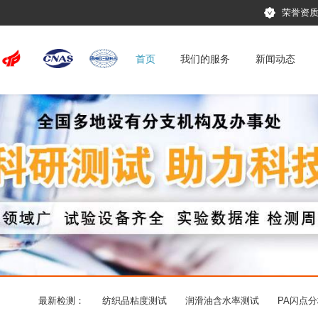
荣誉资
首页
我们的服务
新闻动态
最新检测：
纺织品粘度测试
润滑油含水率测试
PA闪点