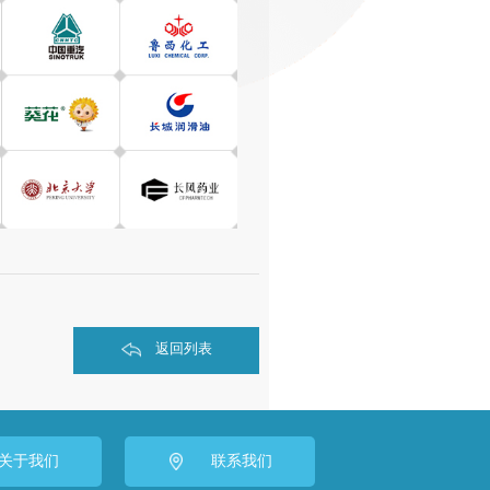
返回列表
关于我们
联系我们