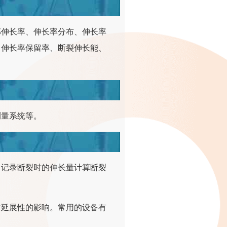
部伸长率、伸长率分布、伸长率
、伸长率保留率、断裂伸长能、
测量系统等。
，记录断裂时的伸长量计算断裂
对延展性的影响。常用的设备有