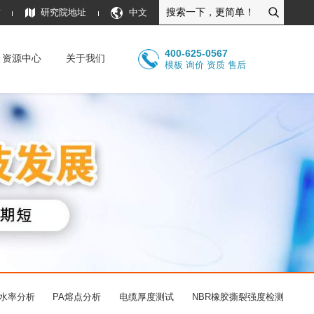
质
研究院地址
中文
400-625-0567
资源中心
关于我们
模板 询价 资质 售后
水率分析
PA熔点分析
电缆厚度测试
NBR橡胶撕裂强度检测