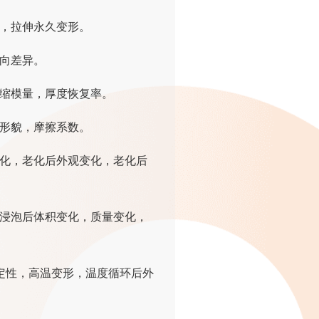
，拉伸永久变形。
向差异。
缩模量，厚度恢复率。
形貌，摩擦系数。
化，老化后外观变化，老化后
浸泡后体积变化，质量变化，
定性，高温变形，温度循环后外