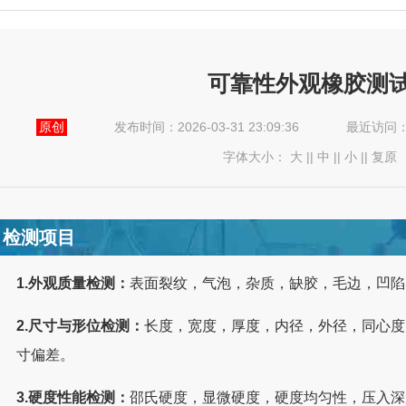
可靠性外观橡胶测
原创
发布时间：2026-03-31 23:09:36
最近访问
字体大小：
大
||
中
||
小
||
复原
检测项目
1.外观质量检测：
表面裂纹，气泡，杂质，缺胶，毛边，凹陷
2.尺寸与形位检测：
长度，宽度，厚度，内径，外径，同心度
寸偏差。
3.硬度性能检测：
邵氏硬度，显微硬度，硬度均匀性，压入深