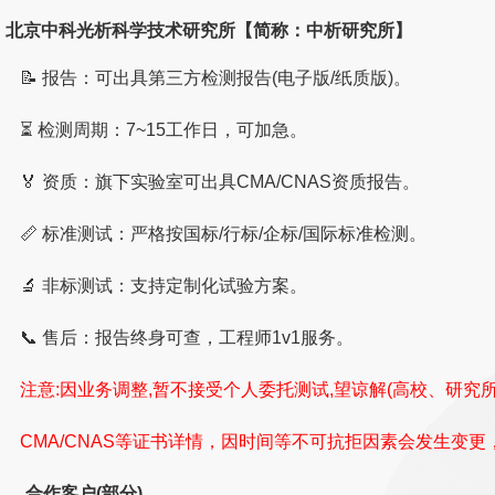
北京中科光析科学技术研究所【简称：中析研究所】
📝 报告：可出具第三方检测报告(电子版/纸质版)。
⏳ 检测周期：7~15工作日，可加急。
🏅 资质：旗下实验室可出具CMA/CNAS资质报告。
📏 标准测试：严格按国标/行标/企标/国际标准检测。
🔬 非标测试：支持定制化试验方案。
📞 售后：报告终身可查，工程师1v1服务。
注意:因业务调整,暂不接受个人委托测试,望谅解(高校、研究所
CMA/CNAS等证书详情，因时间等不可抗拒因素会发生变更
合作客户(部分)