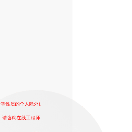
等性质的个人除外).
，请咨询在线工程师.