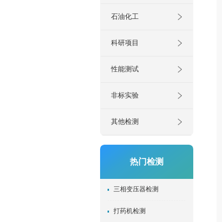
石油化工
科研项目
性能测试
非标实验
其他检测
热门检测
三相变压器检测
打药机检测