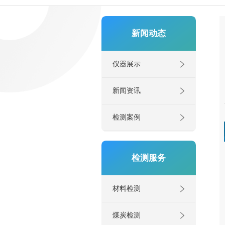
新闻动态
仪器展示
新闻资讯
检测案例
检测服务
材料检测
煤炭检测