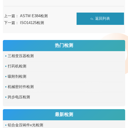
上一篇：
ASTM E384检测
返回列表
下一篇：
ISO14125检测
热门检测
三相变压器检测
打药机检测
吸附剂检测
机械密封件检测
跨步电压检测
最新检测
铝合金压铸件x光检测