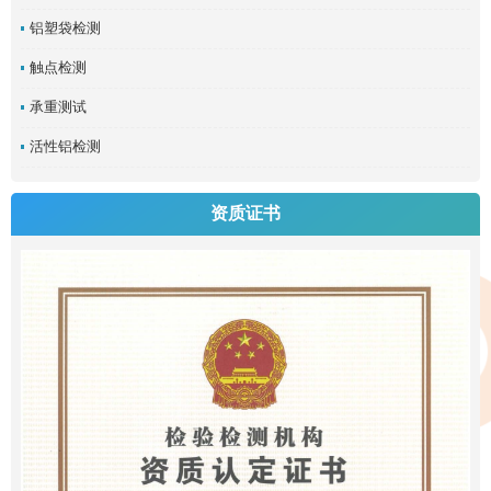
铝塑袋检测
触点检测
承重测试
活性铝检测
资质证书