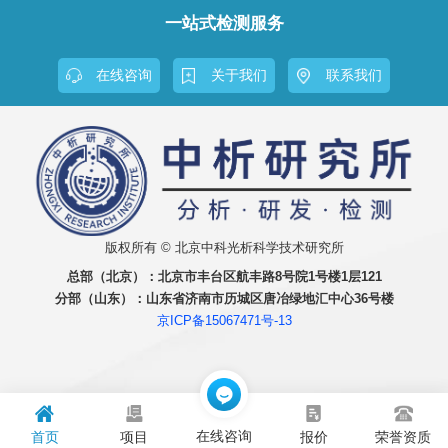
一站式检测服务
在线咨询
关于我们
联系我们
版权所有 © 北京中科光析科学技术研究所
总部（北京）：
北京市丰台区航丰路8号院1号楼1层121
分部（山东）：
山东省济南市历城区唐冶绿地汇中心36号楼
京ICP备15067471号-13
↑
在线咨询
首页
项目
报价
荣誉资质