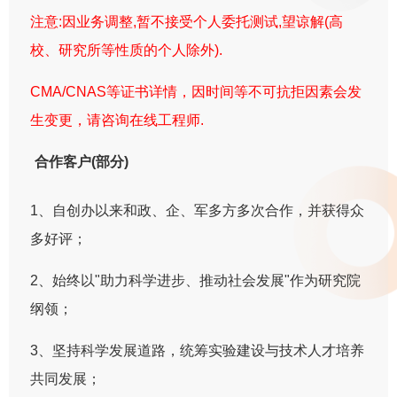
注意:因业务调整,暂不接受个人委托测试,望谅解(高
校、研究所等性质的个人除外).
CMA/CNAS等证书详情，因时间等不可抗拒因素会发
生变更，请咨询在线工程师.
合作客户(部分)
1、自创办以来和政、企、军多方多次合作，并获得众
多好评；
2、始终以"助力科学进步、推动社会发展"作为研究院
纲领；
3、坚持科学发展道路，统筹实验建设与技术人才培养
共同发展；