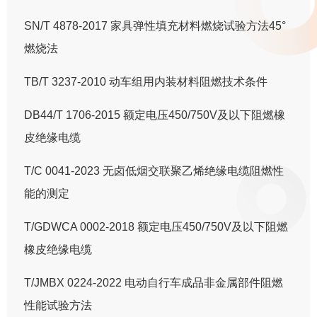
SN/T 4878-2017 家具弹性填充材料燃烧试验方法45°
燃烧法
TB/T 3237-2010 动车组用内装材料阻燃技术条件
DB44/T 1706-2015 额定电压450/750V及以下阻燃橡
皮绝缘电缆
T/C 0041-2023 无卤低烟交联聚乙烯绝缘电缆阻燃性
能的测定
T/GDWCA 0002-2018 额定电压450/750V及以下阻燃
橡皮绝缘电缆
T/JMBX 0224-2022 电动自行车成品非金属部件阻燃
性能试验方法