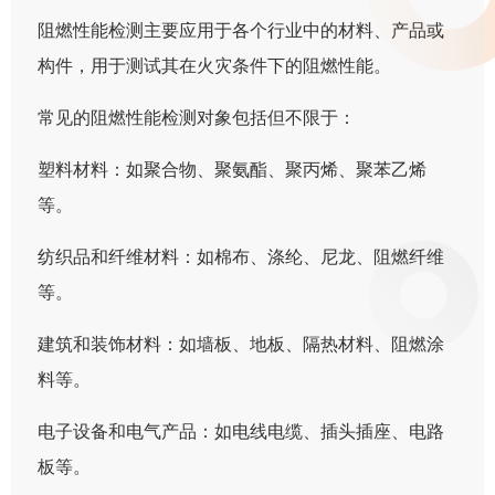
阻燃性能检测主要应用于各个行业中的材料、产品或
构件，用于测试其在火灾条件下的阻燃性能。
常见的阻燃性能检测对象包括但不限于：
塑料材料：如聚合物、聚氨酯、聚丙烯、聚苯乙烯
等。
纺织品和纤维材料：如棉布、涤纶、尼龙、阻燃纤维
等。
建筑和装饰材料：如墙板、地板、隔热材料、阻燃涂
料等。
电子设备和电气产品：如电线电缆、插头插座、电路
板等。