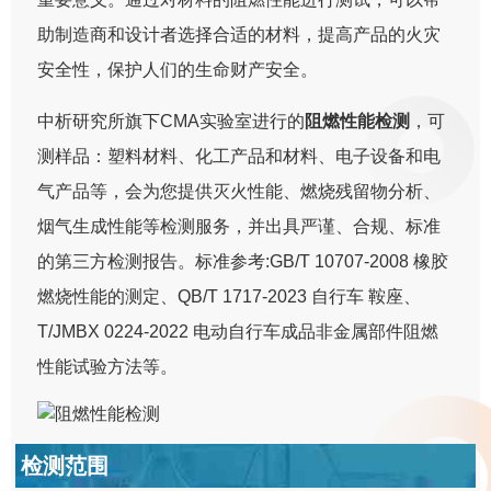
助制造商和设计者选择合适的材料，提高产品的火灾
安全性，保护人们的生命财产安全。
中析研究所旗下CMA实验室进行的
阻燃性能检测
，可
测样品：塑料材料、化工产品和材料、电子设备和电
气产品等，会为您提供灭火性能、燃烧残留物分析、
烟气生成性能等检测服务，并出具严谨、合规、标准
的第三方检测报告。标准参考:GB/T 10707-2008 橡胶
燃烧性能的测定、QB/T 1717-2023 自行车 鞍座、
T/JMBX 0224-2022 电动自行车成品非金属部件阻燃
性能试验方法等。
检测范围