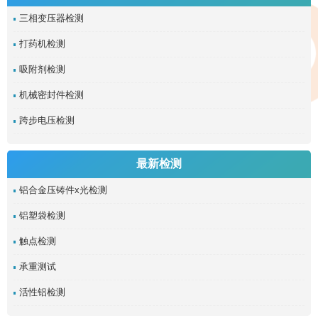
三相变压器检测
打药机检测
吸附剂检测
机械密封件检测
跨步电压检测
最新检测
铝合金压铸件x光检测
铝塑袋检测
触点检测
承重测试
活性铝检测