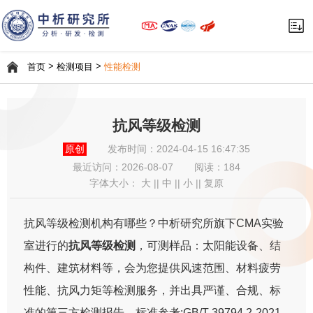
>
>
首页
检测项目
性能检测
抗风等级检测
原创
发布时间：2024-04-15 16:47:35
最近访问：
2026-08-07
阅读：184
字体大小：
大
||
中
||
小
||
复原
抗风等级检测机构有哪些？中析研究所旗下CMA实验
室进行的
抗风等级检测
，可测样品：太阳能设备、结
构件、建筑材料等，会为您提供风速范围、材料疲劳
性能、抗风力矩等检测服务，并出具严谨、合规、标
准的第三方检测报告。标准参考:GB/T 39794.2-2021