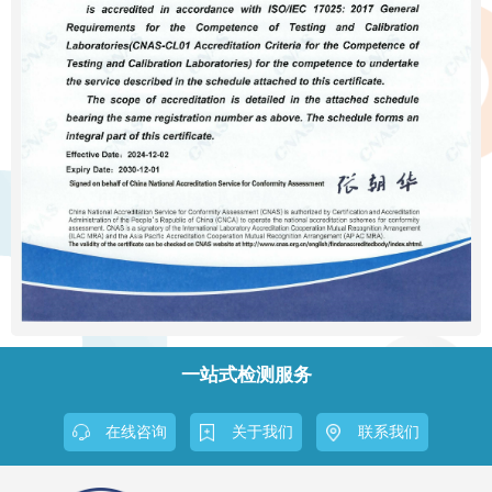
一站式检测服务
在线咨询
关于我们
联系我们