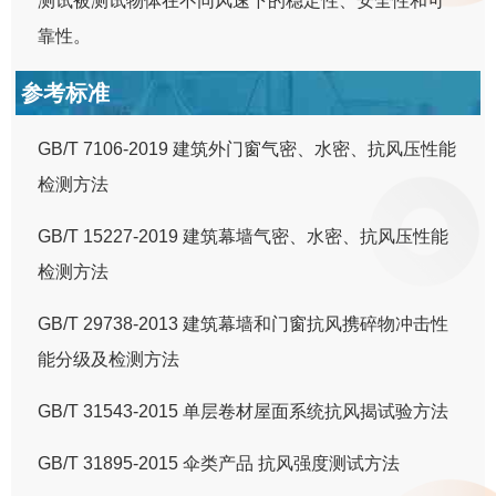
测试被测试物体在不同风速下的稳定性、安全性和可
靠性。
参考标准
GB/T 7106-2019 建筑外门窗气密、水密、抗风压性能
检测方法
GB/T 15227-2019 建筑幕墙气密、水密、抗风压性能
检测方法
GB/T 29738-2013 建筑幕墙和门窗抗风携碎物冲击性
能分级及检测方法
GB/T 31543-2015 单层卷材屋面系统抗风揭试验方法
GB/T 31895-2015 伞类产品 抗风强度测试方法