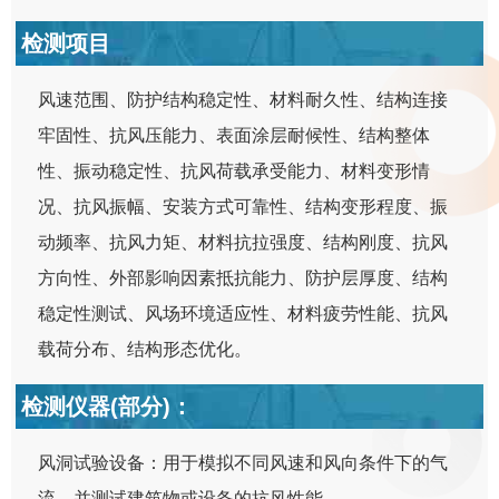
检测项目
风速范围、防护结构稳定性、材料耐久性、结构连接
牢固性、抗风压能力、表面涂层耐候性、结构整体
性、振动稳定性、抗风荷载承受能力、材料变形情
况、抗风振幅、安装方式可靠性、结构变形程度、振
动频率、抗风力矩、材料抗拉强度、结构刚度、抗风
方向性、外部影响因素抵抗能力、防护层厚度、结构
稳定性测试、风场环境适应性、材料疲劳性能、抗风
载荷分布、结构形态优化。
检测仪器(部分)：
风洞试验设备：用于模拟不同风速和风向条件下的气
流，并测试建筑物或设备的抗风性能。