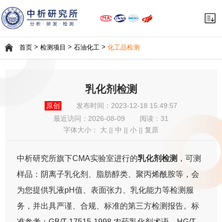
>
>
>
首页
检测项目
石油化工
化工品检测
乳化剂检测
原创
发布时间：2023-12-18 15:49:57
最近访问：
2026-08-09
阅读：31
字体大小：
大
||
中
||
小
||
复原
中析研究所旗下CMA实验室进行的
乳化剂检测
，可测
样品：阴离子乳化剂、脂肪醇类、聚丙烯酰胺等，会
为您提供乳液pH值、表面张力、乳化能力等检测服
务，并出具严谨、合规、标准的第三方检测报告。标
准参考：GB/T 17515-1998 农药乳化剂术语、HG/T