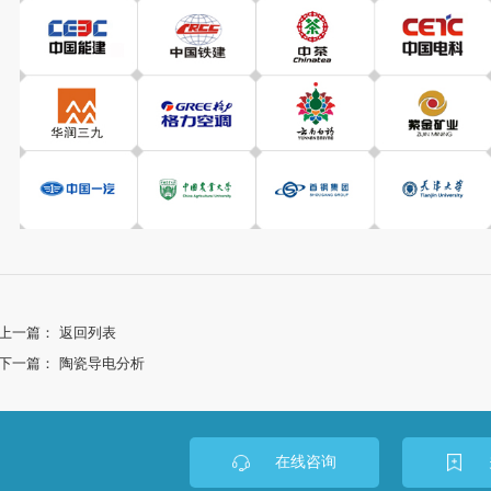
上一篇：
返回列表
下一篇：
陶瓷导电分析
在线咨询