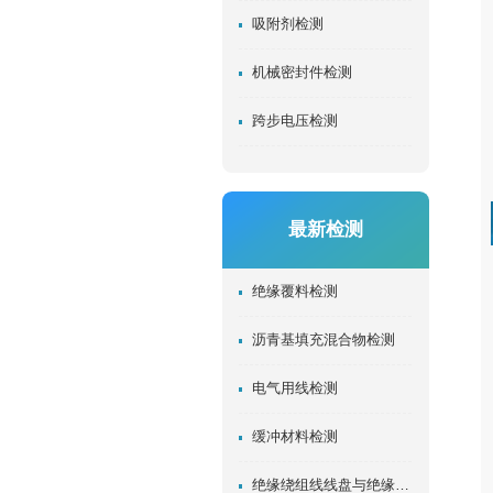
吸附剂检测
机械密封件检测
跨步电压检测
最新检测
绝缘覆料检测
沥青基填充混合物检测
电气用线检测
缓冲材料检测
绝缘绕组线线盘与绝缘带绕带盘检测