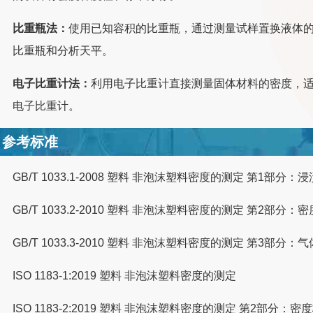
比重瓶法：
使用已知容积的比重瓶，通过测量试样置换液体
比重瓶和分析天平。
电子比重计法：
利用电子比重计直接测量固体材料的密度，
电子比重计。
参考标准
GB/T 1033.1-2008 塑料 非泡沫塑料密度的测定 第1部分：
GB/T 1033.2-2010 塑料 非泡沫塑料密度的测定 第2部分
GB/T 1033.3-2010 塑料 非泡沫塑料密度的测定 第3部分
ISO 1183-1:2019 塑料 非泡沫塑料密度的测定
ISO 1183-2:2019 塑料 非泡沫塑料密度的测定 第2部分：