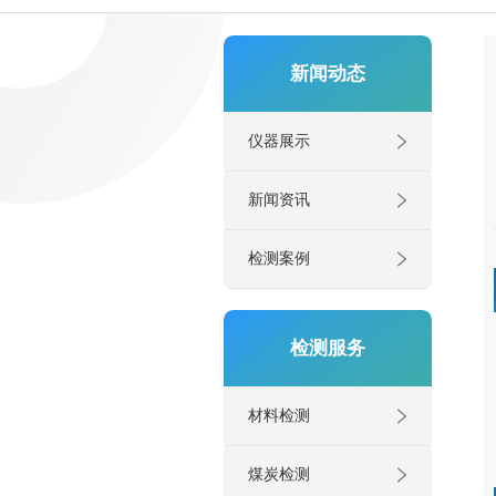
新闻动态
仪器展示
新闻资讯
检测案例
检测服务
材料检测
煤炭检测