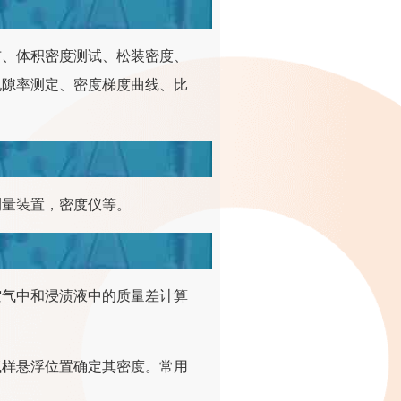
布、体积密度测试、松装密度、
孔隙率测定、密度梯度曲线、比
测量装置，密度仪等。
空气中和浸渍液中的质量差计算
试样悬浮位置确定其密度。常用