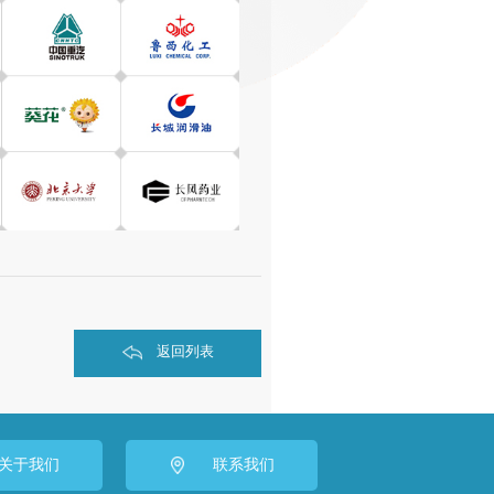
返回列表
关于我们
联系我们