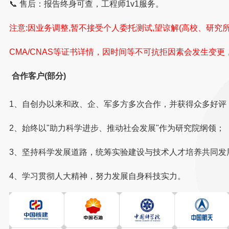
📞 售后：报告终身可查，工程师1v1服务。
注意:因业务调整,暂不接受个人委托测试,望谅解(高校、研究所
CMA/CNAS等证书详情，因时间等不可抗拒因素会发生变更
合作客户(部分)
1、自创办以来和政、企、军多方多次合作，并获得众多好评
2、始终以"助力科学进步、推动社会发展"作为研究院纲领；
3、坚持科学发展道路，统筹实验建设与技术人才培养共同发
4、学习贯彻人大精神，努力发展自身科技实力。