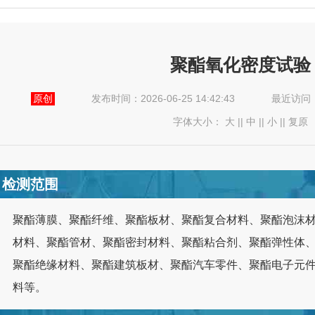
聚酯氧化密度试验
原创
发布时间：2026-06-25 14:42:43
最近访问
字体大小：
大
||
中
||
小
||
复原
检测范围
聚酯薄膜、聚酯纤维、聚酯板材、聚酯复合材料、聚酯泡沫
材料、聚酯管材、聚酯密封材料、聚酯粘合剂、聚酯弹性体
聚酯绝缘材料、聚酯建筑板材、聚酯汽车零件、聚酯电子元
料等。