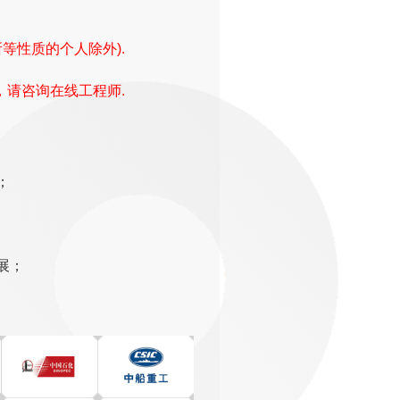
等性质的个人除外).
，请咨询在线工程师.
；
展；