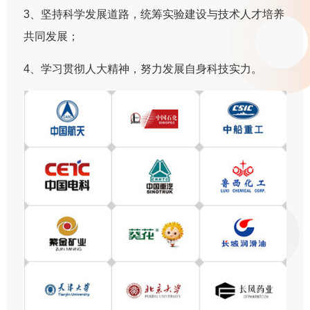
3、坚持科学发展道路，统筹实验建设与技术人才培养
共同发展；
4、学习贯彻人大精神，努力发展自身科技实力。