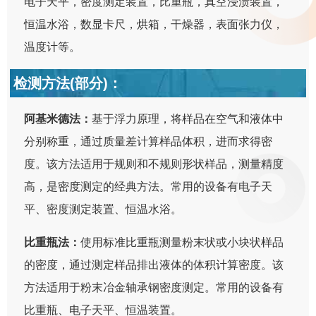
电子天平，密度测定装置，比重瓶，真空浸渍装置，
恒温水浴，数显卡尺，烘箱，干燥器，表面张力仪，
温度计等。
检测方法(部分)：
阿基米德法：
基于浮力原理，将样品在空气和液体中
分别称重，通过质量差计算样品体积，进而求得密
度。该方法适用于规则和不规则形状样品，测量精度
高，是密度测定的经典方法。常用的设备有电子天
平、密度测定装置、恒温水浴。
比重瓶法：
使用标准比重瓶测量粉末状或小块状样品
的密度，通过测定样品排出液体的体积计算密度。该
方法适用于粉末冶金轴承钢密度测定。常用的设备有
比重瓶、电子天平、恒温装置。