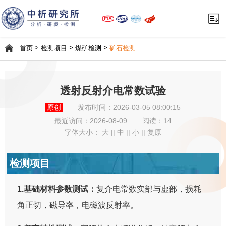
>
>
>
首页
检测项目
煤矿检测
矿石检测
透射反射介电常数试验
原创
发布时间：2026-03-05 08:00:15
最近访问：
2026-08-09
阅读：14
字体大小：
大
||
中
||
小
||
复原
检测项目
1.基础材料参数测试：
复介电常数实部与虚部，损耗
角正切，磁导率，电磁波反射率。