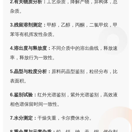
2.有关物质分析：
工艺杂质，降解产物，异构体，总
杂质。
3.残留溶剂测定：
甲醇，乙醇，丙酮，二氯甲烷，甲
苯等有机挥发性杂质。
4.溶出度与释放度：
不同介质中的溶出曲线，释放速
率，释放行为一致性。
5.晶型与粒度分析：
原料药晶型鉴别，粒径分布，比
表面积。
6.鉴别试验：
红外光谱鉴别，紫外光谱鉴别，高效液
相色谱保留时间一致性。
7.水分测定：
干燥失重，卡尔费休水分。
8.重金属与元素杂质：
铅，镉，砷，汞，铜，催化剂