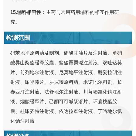
15.辅料相容性：
主药与常用药用辅料的相互作用研
究。
检测范围
硝苯地平原料药及制剂、硝酸甘油片及注射液、单硝
酸异山梨酯缓释胶囊、盐酸罂粟碱注射液、双嘧达莫
片、前列地尔注射液、尼莫地平注射液、酚妥拉明注
射液、哌唑嗪片、肼屈嗪原料药、米诺地尔酊剂、长
春西汀注射液、法舒地尔注射液、川芎嗪氯化钠注射
液、烟酸缓释片、己酮可可碱肠溶片、环扁桃酯胶
囊、桂哌齐特注射液、依达拉奉注射液、丁咯地尔氯
化钠注射液