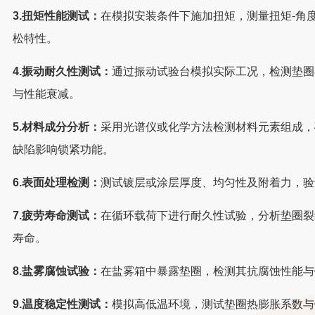
3.扭矩性能测试：
在模拟安装条件下施加扭矩，测量扭矩-角
松特性。
4.振动耐久性测试：
通过振动试验台模拟实际工况，检测垫圈
与性能衰减。
5.材料成分分析：
采用光谱仪或化学方法检测材料元素组成，
缺陷影响锁紧功能。
6.表面处理检测：
测试镀层或涂层厚度、均匀性及附着力，验
7.疲劳寿命测试：
在循环载荷下进行耐久性试验，分析垫圈裂
寿命。
8.盐雾腐蚀试验：
在盐雾箱中暴露垫圈，检测其抗腐蚀性能与
9.温度稳定性测试：
模拟高低温环境，测试垫圈热膨胀系数与