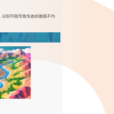
，识别可能导致失效的微观不均