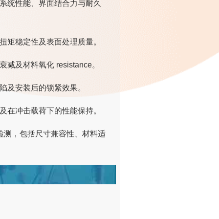
系统性能、界面结合力与耐久
扭矩稳定性及表面处理质量。
材料氧化 resistance。
陷及安装后的锁紧效果。
及在冲击载荷下的性能保持。
检测，包括尺寸兼容性、材料适