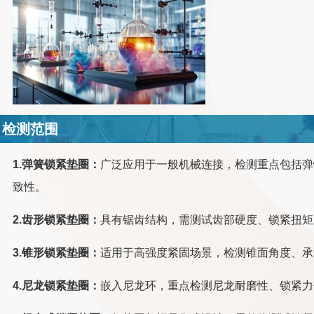
检测范围
1.弹簧锁紧垫圈：
广泛应用于一般机械连接，检测重点包括弹
致性。
2.齿形锁紧垫圈：
具有锯齿结构，需测试齿部硬度、锁紧扭矩
3.锥形锁紧垫圈：
适用于高强度紧固场景，检测锥面角度、承
4.尼龙锁紧垫圈：
嵌入尼龙环，重点检测尼龙耐磨性、锁紧力