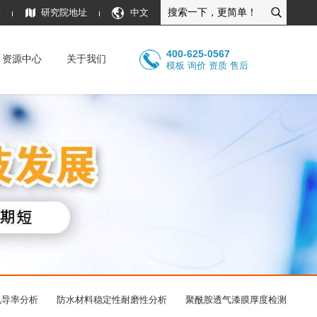
质
研究院地址
中文
400-625-0567
资源中心
关于我们
模板 询价 资质 售后
电导率分析
防水材料稳定性耐磨性分析
聚酰胺透气漆膜厚度检测