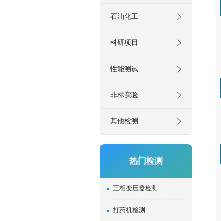
石油化工
科研项目
性能测试
非标实验
其他检测
热门检测
三相变压器检测
打药机检测