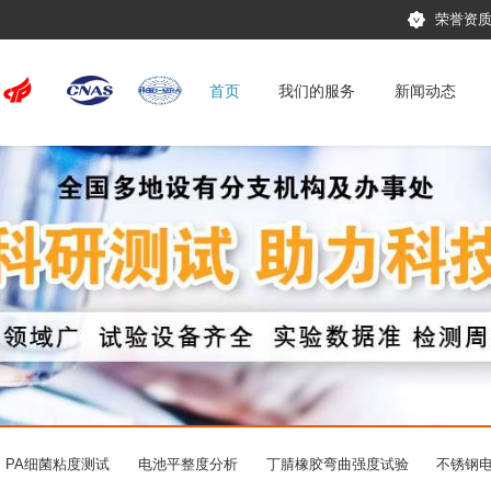
荣誉资
首页
我们的服务
新闻动态
PA细菌粘度测试
电池平整度分析
丁腈橡胶弯曲强度试验
不锈钢