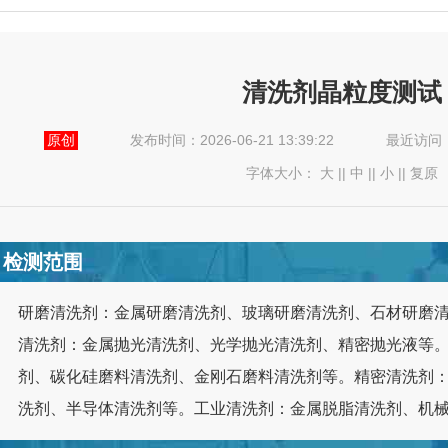
清洗剂晶粒度测试
原创
发布时间：2026-06-21 13:39:22
最近访问
字体大小：
大
||
中
||
小
||
复原
检测范围
研磨清洗剂：金属研磨清洗剂、玻璃研磨清洗剂、石材研磨
清洗剂：金属抛光清洗剂、光学抛光清洗剂、精密抛光液等
剂、碳化硅磨料清洗剂、金刚石磨料清洗剂等。精密清洗剂
洗剂、半导体清洗剂等。工业清洗剂：金属脱脂清洗剂、机