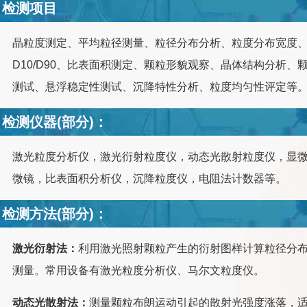
检测项目
晶粒度测定、平均粒径测量、粒径分布分析、粒度分布宽度、
D10/D90、比表面积测定、颗粒形貌观察、晶体结构分析
测试、悬浮稳定性测试、沉降特性分析、粒度均匀性评定等
检测仪器(部分)：
激光粒度分析仪，激光衍射粒度仪，动态光散射粒度仪，显
微镜，比表面积分析仪，沉降粒度仪，电阻法计数器等。
检测方法(部分)：
激光衍射法：
利用激光照射颗粒产生的衍射图样计算粒径分
测量。常用设备有激光粒度分析仪、马尔文粒度仪。
动态光散射法：
测量颗粒布朗运动引起的散射光强度涨落，