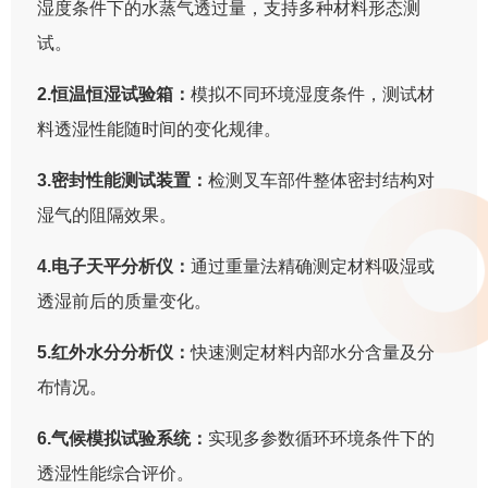
湿度条件下的水蒸气透过量，支持多种材料形态测
试。
2.恒温恒湿试验箱：
模拟不同环境湿度条件，测试材
料透湿性能随时间的变化规律。
3.密封性能测试装置：
检测叉车部件整体密封结构对
湿气的阻隔效果。
4.电子天平分析仪：
通过重量法精确测定材料吸湿或
透湿前后的质量变化。
5.红外水分分析仪：
快速测定材料内部水分含量及分
布情况。
6.气候模拟试验系统：
实现多参数循环环境条件下的
透湿性能综合评价。