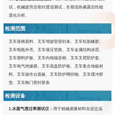
试，机械疲劳后密封透湿测试，长期湿热暴露后性能
退化分析。
检测范围
叉车座椅面料、叉车驾驶室密封条、叉车轮胎橡胶、
叉车电瓶外壳、叉车液压管路、叉车金属结构涂层、
叉车塑料护板、叉车内饰隔音棉、叉车叉臂防护套、
叉车电气绝缘膜、叉车底盘防护板、叉车复合地板材
料、叉车操作台面板、叉车防护网织物、叉车缓冲胶
垫、叉车舱门密封胶条
检测设备
1.水蒸气透过率测试仪：
用于精确测量材料在设定温