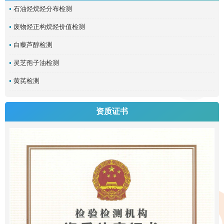
石油烃烷烃分布检测
废物烃正构烷烃价值检测
白藜芦醇检测
灵芝孢子油检测
黄芪检测
资质证书