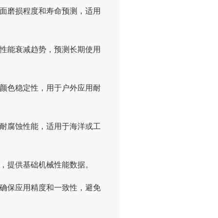
面磨损程度和寿命预测，适用
性能衰减趋势，预测长期使用
颜色稳定性，用于户外应用耐
耐腐蚀性能，适用于海洋或工
，提供基础机械性能数据。
确保应用精度和一致性，避免