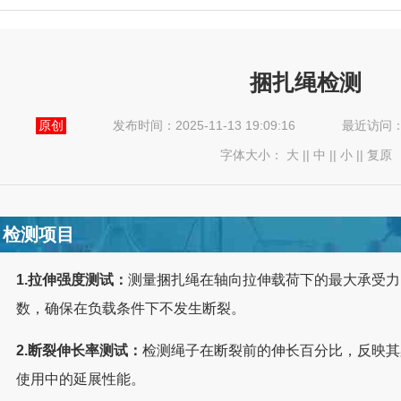
捆扎绳检测
原创
发布时间：2025-11-13 19:09:16
最近访问
字体大小：
大
||
中
||
小
||
复原
检测项目
1.拉伸强度测试：
测量捆扎绳在轴向拉伸载荷下的最大承受力
数，确保在负载条件下不发生断裂。
2.断裂伸长率测试：
检测绳子在断裂前的伸长百分比，反映其
使用中的延展性能。