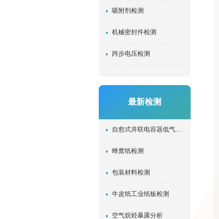
吸附剂检测
机械密封件检测
跨步电压检测
最新检测
自愈式并联电容器低气压环境检测
蜂窝纸检测
包装材料检测
牛皮纸工业纸板检测
空气烷烃暴露分析