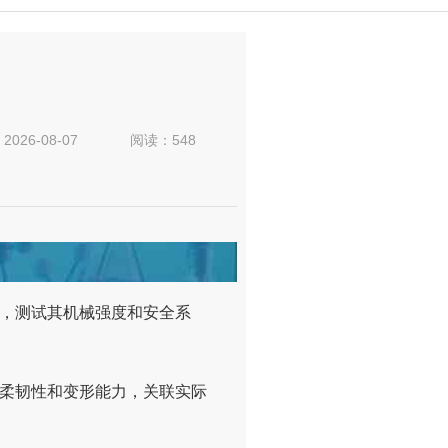
：
2026-08-07
阅读：548
，测试其机械强度和安全系
柔韧性和变形能力，关联实际