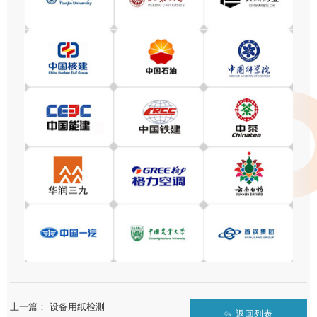
上一篇：
设备用纸检测
返回列表