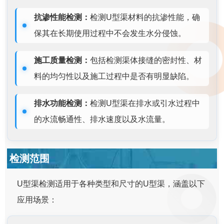
抗渗性能检测：
检测U型渠材料的抗渗性能，确
保其在长期使用过程中不会发生水分侵蚀。
施工质量检测：
包括检测渠体接缝的密封性、材
料的均匀性以及施工过程中是否有明显缺陷。
排水功能检测：
检测U型渠在排水或引水过程中
的水流畅通性、排水速度以及水流量。
检测范围
U型渠检测适用于各种类型和尺寸的U型渠，涵盖以下
应用场景：