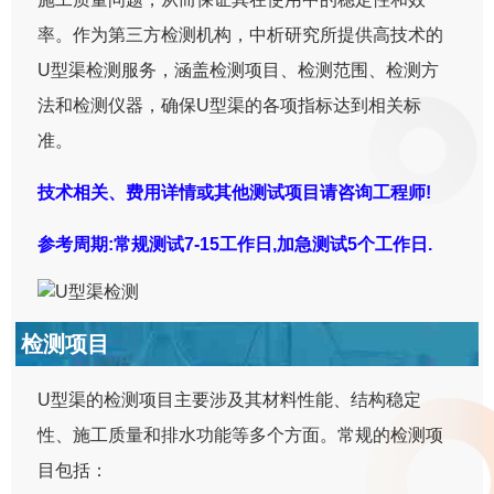
率。作为第三方检测机构，中析研究所提供高技术的
U型渠检测服务，涵盖检测项目、检测范围、检测方
法和检测仪器，确保U型渠的各项指标达到相关标
准。
技术相关、费用详情或其他测试项目请咨询工程师!
参考周期:常规测试7-15工作日,加急测试5个工作日.
检测项目
U型渠的检测项目主要涉及其材料性能、结构稳定
性、施工质量和排水功能等多个方面。常规的检测项
目包括：