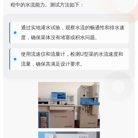
程中的水流能力。测试方法如下：
通过实地灌水试验，观察水流的畅通性和排水速
度，确保渠体没有堵塞或积水问题。
使用流速仪和流量计，检测U型渠的水流速度和
流量，确保其满足设计要求。