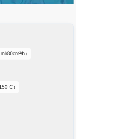
/80cm²/h）
50°C）