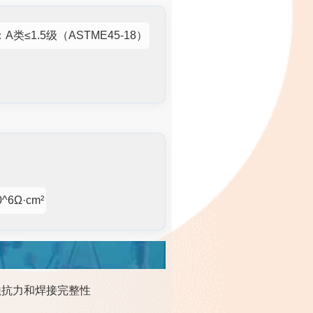
类≤1.5级（ASTME45-18）
6Ω·cm²
腐蚀抗力和焊接完整性