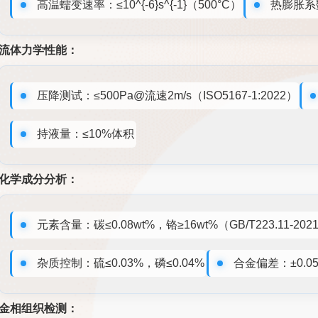
高温蠕变速率：≤10^{-6}s^{-1}（500°C）
热膨胀系
流体力学性能：
压降测试：≤500Pa@流速2m/s（ISO5167-1:2022）
持液量：≤10%体积
化学成分分析：
元素含量：碳≤0.08wt%，铬≥16wt%（GB/T223.11-202
杂质控制：硫≤0.03%，磷≤0.04%
合金偏差：±0.05
金相组织检测：