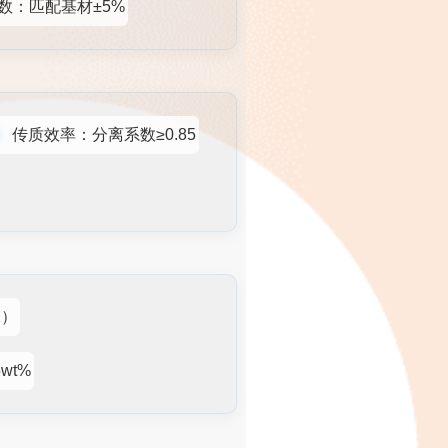
数：匹配基材±5%
传质效率：分离系数≥0.85
1）
wt%