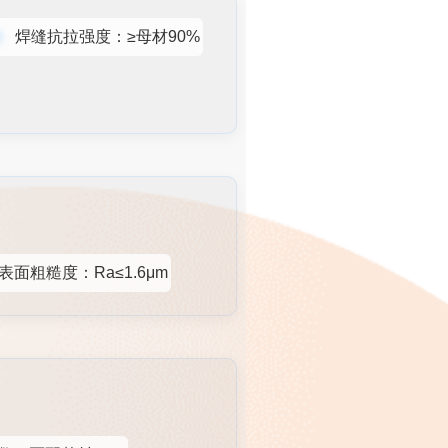
焊缝抗拉强度：≥母材90%
表面粗糙度：Ra≤1.6μm