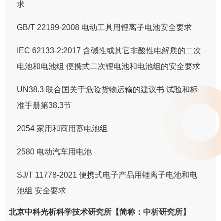
求
GB/T 22199-2008 电动工具用锂离子电池安全要求
IEC 62133-2:2017 含碱性或其它非酸性电解质的二次
电池和电池组 便携式二次锂电池和电池组的安全要求
UN38.3 联合国关于危险货物运输的建议书 试验和标
准手册第38.3节
2054 家用和商用蓄电池组
2580 电动汽车用电池
SJ/T 11778-2021 便携式电子产品用锂离子电池和电
池组 安全要求
北京中科光析科学技术研究所【简称：中析研究所】