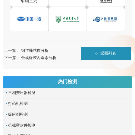
上一篇：
钢丝绳粘度分析
返回列表
下一篇：
合成橡胶内毒素分析
热门检测
三相变压器检测
打药机检测
吸附剂检测
机械密封件检测