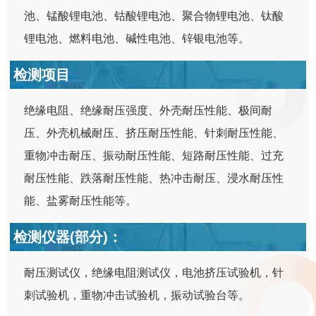
池、锰酸锂电池、钴酸锂电池、聚合物锂电池、钛酸
锂电池、燃料电池、碱性电池、锌银电池等。
检测项目
绝缘电阻、绝缘耐压强度、外壳耐压性能、极间耐
压、外壳机械耐压、挤压耐压性能、针刺耐压性能、
重物冲击耐压、振动耐压性能、短路耐压性能、过充
耐压性能、跌落耐压性能、热冲击耐压、浸水耐压性
能、盐雾耐压性能等。
检测仪器(部分)：
耐压测试仪，绝缘电阻测试仪，电池挤压试验机，针
刺试验机，重物冲击试验机，振动试验台等。