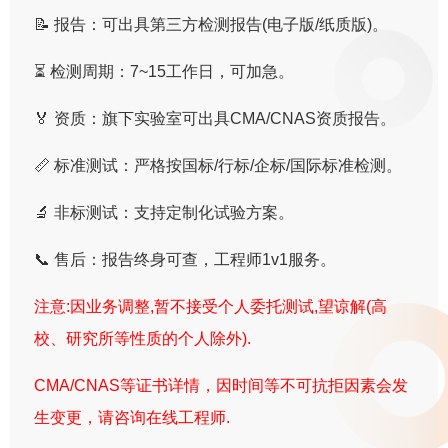
📝 报告：可出具第三方检测报告(电子版/纸质版)。
⏳ 检测周期：7~15工作日，可加急。
🏅 资质：旗下实验室可出具CMA/CNAS资质报告。
📏 标准测试：严格按国标/行标/企标/国际标准检测。
🔬 非标测试：支持定制化试验方案。
📞 售后：报告终身可查，工程师1v1服务。
注意:因业务调整,暂不接受个人委托测试,望谅解(高
校、研究所等性质的个人除外).
CMA/CNAS等证书详情，因时间等不可抗拒因素会发
生变更，请咨询在线工程师.