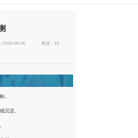
测
：
2026-08-06
阅读：18
标。
或沉淀。
。