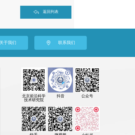
返回列表
关于我们
联系我们
公众号
北京前沿科学
抖音
技术研究院
微视频
快手