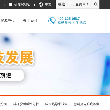
质
研究院地址
中文
400-625-0567
资源中心
关于我们
模板 询价 资质 售后
度分析
硅橡胶耐碱性分析
碳钢热导率试验
颜料介电强度检测