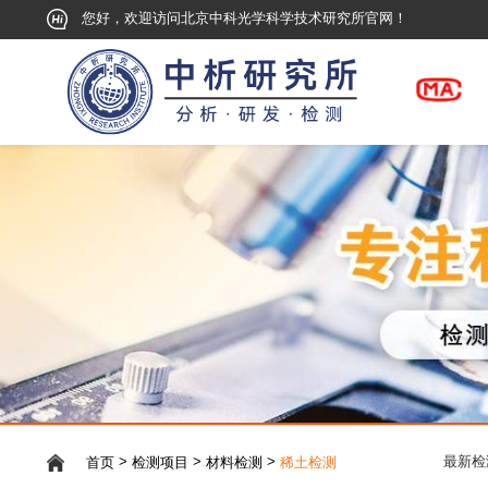
您好，欢迎访问北京中科光学科学技术研究所官网！
>
>
>
首页
检测项目
材料检测
稀土检测
最新检