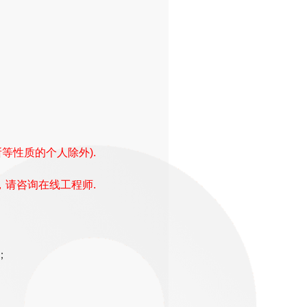
等性质的个人除外).
，请咨询在线工程师.
；