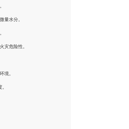
。
微量水分。
。
火灾危险性。
环境。
度。