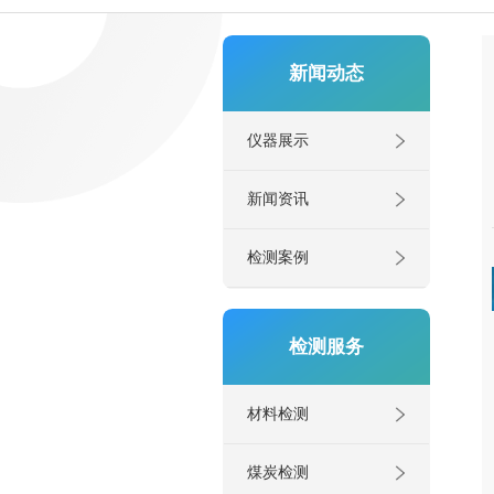
新闻动态
仪器展示
新闻资讯
检测案例
检测服务
材料检测
煤炭检测