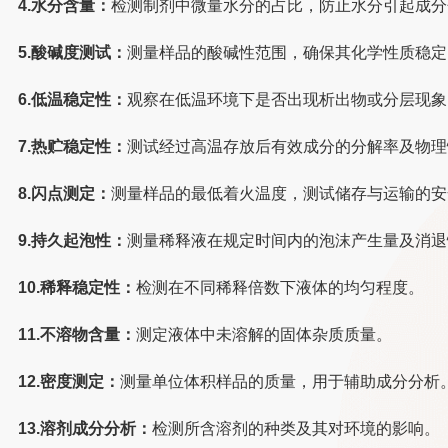
4.水分含量：
检测制剂中微量水分的占比，防止水分引起成分
5.酸碱度测试：
测量样品的酸碱性范围，确保其化学性质稳定
6.低温稳定性：
观察在低温环境下是否出现析出物或分层现象
7.热贮稳定性：
测试经过高温存放后有效成分的分解率及物理
8.闪点测定：
测量样品的最低着火温度，测试储存与运输的安
9.持久起泡性：
测量稀释液在规定时间内的泡沫产生量及消退
10.稀释稳定性：
检测在不同稀释倍数下液体的均匀程度。
11.不溶物含量：
测定液体中未溶解的固体杂质质量。
12.密度测定：
测量单位体积样品的质量，用于辅助成分分析
13.溶剂成分分析：
检测所含溶剂的种类及其对环境的影响。