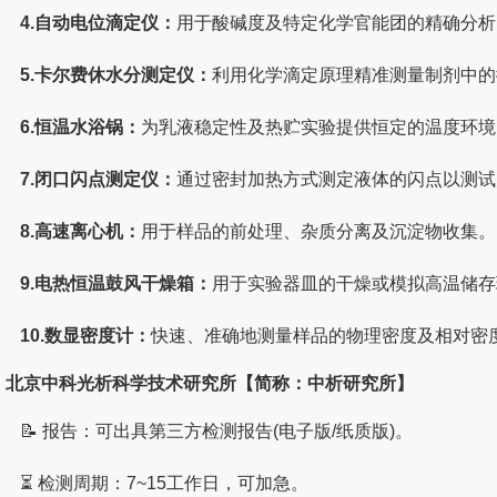
4.自动电位滴定仪：
用于酸碱度及特定化学官能团的精确分析
5.卡尔费休水分测定仪：
利用化学滴定原理精准测量制剂中的
6.恒温水浴锅：
为乳液稳定性及热贮实验提供恒定的温度环境
7.闭口闪点测定仪：
通过密封加热方式测定液体的闪点以测试
8.高速离心机：
用于样品的前处理、杂质分离及沉淀物收集。
9.电热恒温鼓风干燥箱：
用于实验器皿的干燥或模拟高温储存
10.数显密度计：
快速、准确地测量样品的物理密度及相对密
北京中科光析科学技术研究所【简称：中析研究所】
📝 报告：可出具第三方检测报告(电子版/纸质版)。
⏳ 检测周期：7~15工作日，可加急。