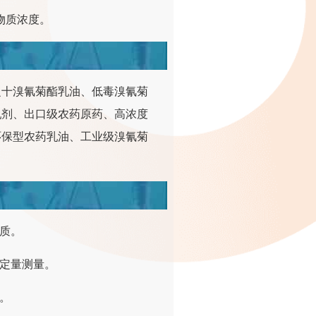
物质浓度。
之十溴氰菊酯乳油、低毒溴氰菊
乳剂、出口级农药原药、高浓度
环保型农药乳油、工业级溴氰菊
质。
定量测量。
。