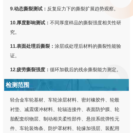
9.动态撕裂测试：
反复应力下的撕裂扩展趋势观察。
10.厚度影响测试：
不同厚度样品的撕裂强度相关性研
究。
11.表面处理后撕裂：
涂层或处理后材料的撕裂性能验
证。
12.疲劳撕裂强度：
循环加载后的残余撕裂能力测定。
检测范围
轻合金车轮基材、车轮涂层材料、密封橡胶件、轮毂
衬垫、减震缓冲材料、轮辐连接件、表面防护膜、轮
胎配套织物层、制动相关柔性部件、悬挂系统弹性元
件、车轮装饰条、防护罩材料、轮缘加强层、装配用