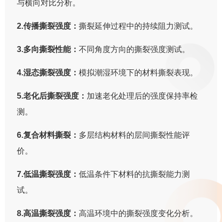
与横向对比分析。
2.传播撕裂强度：
撕裂延伸过程中的持续阻力测试。
3.多向撕裂性能：
不同角度方向的撕裂强度测试。
4.湿态撕裂强度：
模拟潮湿环境下的材料撕裂表现。
5.老化后撕裂强度：
加速老化处理后的强度保持率检
测。
6.复合材料撕裂：
多层结构材料的层间撕裂性能评
价。
7.低温撕裂强度：
低温条件下材料的抗撕裂能力测
试。
8.高温撕裂强度：
高温环境中的撕裂强度变化分析。