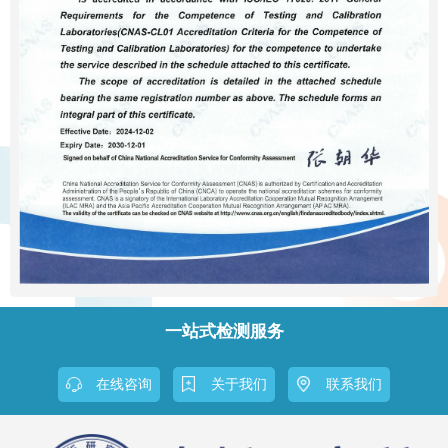
一站式检测服务
在线咨询
关于我们
联系我们