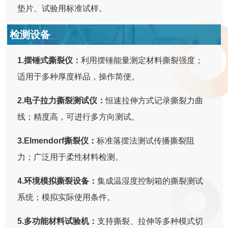
垫片、试验用标准试样。
检测设备
1.摆锤式撕裂仪：
利用摆锤能量测定材料撕裂强度；
适用于多种厚度样品，操作简便。
2.电子拉力撕裂测试仪：
恒速拉伸方式记录撕裂力曲
线；精度高，可进行多方向测试。
3.Elmendorf撕裂仪：
标准落摆法测试传播撕裂阻
力；广泛用于柔性材料检测。
4.环境模拟撕裂设备：
集成温湿度控制箱的撕裂测试
系统；模拟实际使用条件。
5.多功能材料试验机：
支持撕裂、拉伸等多种模式切