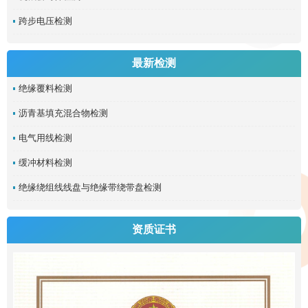
跨步电压检测
最新检测
绝缘覆料检测
沥青基填充混合物检测
电气用线检测
缓冲材料检测
绝缘绕组线线盘与绝缘带绕带盘检测
资质证书