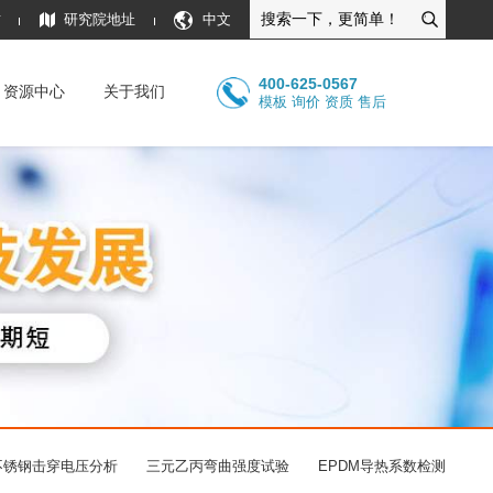
质
研究院地址
中文
400-625-0567
资源中心
关于我们
模板 询价 资质 售后
不锈钢击穿电压分析
三元乙丙弯曲强度试验
EPDM导热系数检测