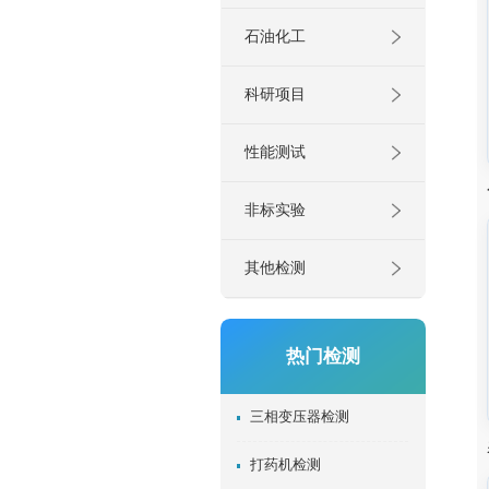
石油化工
科研项目
性能测试
非标实验
其他检测
热门检测
三相变压器检测
打药机检测