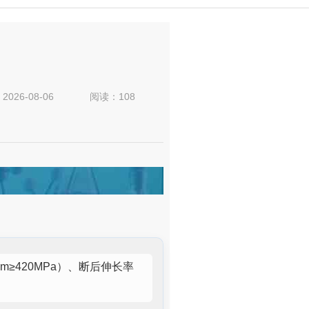
：
2026-08-06
阅读：108
m≥420MPa）、断后伸长率