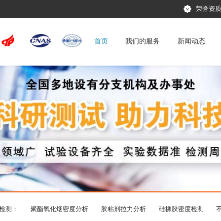
荣誉资
首页
我们的服务
新闻动态
检测：
聚酯氧化烟密度分析
胶粘剂拉力分析
硅橡胶密度检测