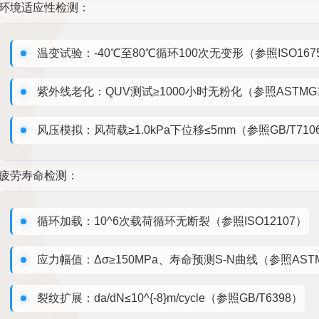
环境适应性检测：
温变试验：-40℃至80℃循环100次无变形（参照ISO167
紫外线老化：QUV测试≥1000小时无粉化（参照ASTMG
风压模拟：风荷载≥1.0kPa下位移≤5mm（参照GB/T710
疲劳寿命检测：
循环加载：10^6次载荷循环无断裂（参照ISO12107）
应力幅值：Δσ≥150MPa、寿命预测S-N曲线（参照ASTM
裂纹扩展：da/dN≤10^{-8}m/cycle（参照GB/T6398）