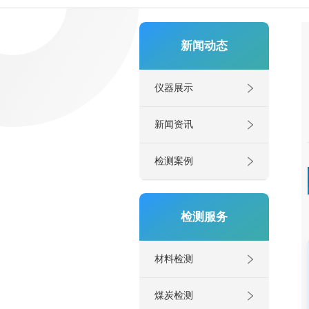
新闻动态
仪器展示
新闻资讯
检测案例
检测服务
材料检测
煤炭检测