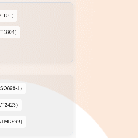
1101）
T1804）
O898-1）
T2423）
TMD999）