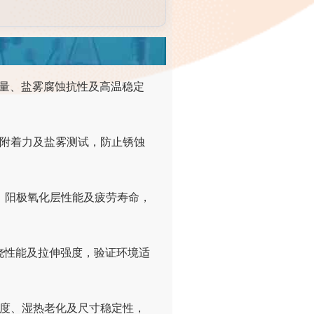
镍含量、盐雾腐蚀抗性及高温稳定
、附着力及盐雾测试，防止锈蚀
分析、阳极氧化层性能及疲劳寿命，
烧性能及拉伸强度，验证环境适
强度、湿热老化及尺寸稳定性，