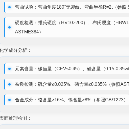
弯曲试验：弯曲角度180°无裂纹、弯曲半径R=2t（参照IS
硬度检测：维氏硬度（HV10≥200）、布氏硬度（HBW10/
ASTME384）
化学成分分析：
元素含量：碳当量（CEV≤0.45）、硅含量（0.15-0.35w
杂质检测：硫含量≤0.025%、磷含量≤0.035%（参照AST
合金成分：铬含量≥16%、镍含量≥8%（参照GB/T223）
表面处理检测：