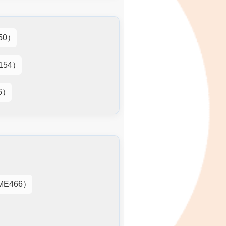
50）
154）
6）
E466）