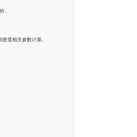
价。
助密度相关参数计算。