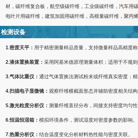
材，碳纤维复合板，航空级碳纤维，工业级碳纤维，汽车用
电叶片用碳纤维，建筑加固用碳纤维，高模量碳纤维，聚丙
检测设备
1.密度天平：
用于精密测量样品质量，支持微量样品高精度称
2.液体置换装置：
采用阿基米德原理测量体积；适用于不规则
3.气体比重仪：
通过气体置换法测试粉末或纤维真实密度；精
4.扫描电子显微镜：
观察纤维横截面形态并辅助密度相关结构
5.激光粒度分析仪：
测量纤维直径分布，间接支持密度均匀性
6.恒温恒湿箱：
模拟环境条件，测试湿度对密度参数的影响。
7.热重分析仪：
结合温度变化分析材料热性能与密度关联。