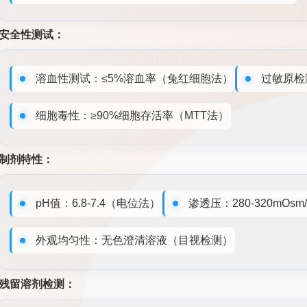
安全性测试：
溶血性测试：≤5%溶血率（兔红细胞法）
过敏原检
细胞毒性：≥90%细胞存活率（MTT法）
制剂特性：
pH值：6.8-7.4（电位法）
渗透压：280-320mOs
外观均匀性：无色澄清溶液（目视检测）
残留溶剂检测：