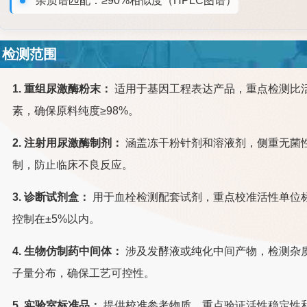
杂质谱匹配：≥90%相似度（HPLC图谱）
检测范围
1. 重组尿激酶粉末：
适用于基因工程表达产品，重点检测比活
素，确保原料纯度≥98%。
2. 注射用尿激酶制剂：
涵盖冻干粉针剂和溶液剂，侧重无菌性
制，防止临床不良反应。
3. 诊断试剂盒：
用于血栓检测配套试剂，重点校准活性单位
控制在±5%以内。
4. 生物仿制药中间体：
涉及发酵液或纯化中间产物，检测杂质
子量分布，确保工艺可控性。
5. 实验室标准品：
提供校准参考物质，重点验证活性稳定性和均