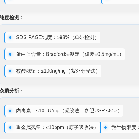
纯度检测：
SDS-PAGE纯度：≥98%（单带检测）
蛋白质含量：Bradford法测定（偏差±0.5mg/mL）
核酸残留：≤100ng/mg（紫外分光法）
杂质分析：
内毒素：≤10EU/mg（凝胶法，参照USP <85>）
重金属残留：≤10ppm（原子吸收法）
微生物限度：