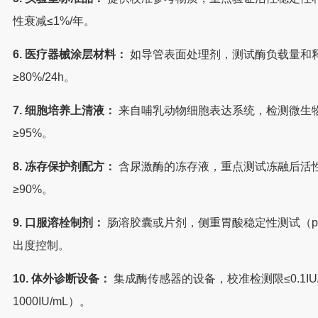
性衰减≤1%/年。
6. 医疗器械涂层材料：
如导管表面处理剂，测试酶负载量和
≥80%/24h。
7. 细胞培养上清液：
来自哺乳动物细胞表达系统，检测微生
≥95%。
8. 冻存保护剂配方：
含尿激酶的冻存液，重点测试冻融后活
≥90%。
9. 口服溶栓制剂：
肠溶胶囊或片剂，侧重胃酸稳定性测试（pH 
出度控制。
10. 体外诊断设备：
集成酶传感器的设备，校准检测限≤0.1IU
1000IU/mL）。